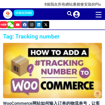
Skip
8個我在所有網站裏都會安裝的Plugins插
to
SUBSCRIBE
content
Y
F
I
L
X
o
a
n
i
-
u
c
s
n
t
t
e
t
k
w
Tag: Tracking number
u
b
a
e
i
b
o
g
d
t
e
o
r
i
t
k
a
n
e
m
r
WooCommerce网站如何输入订单的物流单号，让客