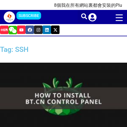
Skip
8個我在所有網站裏都會安裝的Plugins插
to
SUBSCRIBE
content
Y
F
I
L
X
o
a
n
i
-
u
c
s
n
t
t
e
t
k
w
u
b
a
e
i
Tag: SSH
b
o
g
d
t
e
o
r
i
t
k
a
n
e
m
r