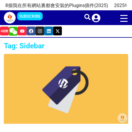
Skip
8個我在所有網站裏都會安裝的Plugins插件(2025)
2025年
to
SUBSCRIBE
content
Y
F
I
L
X
o
a
n
i
-
u
c
s
n
t
t
e
t
k
w
Tag: Sidebar
u
b
a
e
i
b
o
g
d
t
e
o
r
i
t
k
a
n
e
m
r