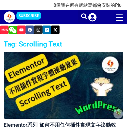
Skip
8個我在所有網站裏都會安裝的Plugins插
to
SUBSCRIBE
content
Y
F
I
L
X
o
a
n
i
-
u
c
s
n
t
t
e
t
k
w
Tag: Scrolling Text
u
b
a
e
i
b
o
g
d
t
e
o
r
i
t
k
a
n
e
m
r
Elementor系列-如何不用任何插件實現文字滾動效