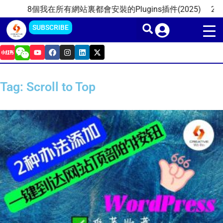
Skip
8個我在所有網站裏都會安裝的Plugins插件(2025)
20
to
SUBSCRIBE
content
Y
F
I
L
X
o
a
n
i
-
u
c
s
n
t
t
e
t
k
w
u
b
a
e
i
Tag: Scroll to Top
b
o
g
d
t
e
o
r
i
t
k
a
n
e
m
r