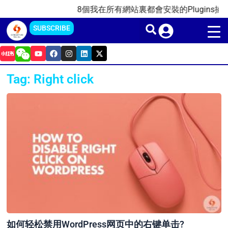
Skip
8個我在所有網站裏都會安裝的Plugins插件(2
to
SUBSCRIBE
content
Y
F
I
L
X
o
a
n
i
-
u
c
s
n
t
t
e
t
k
w
Tag: Right click
u
b
a
e
i
b
o
g
d
t
e
o
r
i
t
k
a
n
e
m
r
如何轻松禁用WordPress网页中的右键单击?