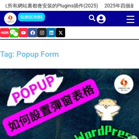
Skip
在所有網站裏都會安裝的Plugins插件(2025)
2025年四個最佳
to
SUBSCRIBE
content
Y
F
I
L
X
o
a
n
i
-
u
c
s
n
t
t
e
t
k
w
u
b
a
e
i
Tag: Popup Form
b
o
g
d
t
e
o
r
i
t
k
a
n
e
m
r