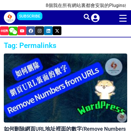
Skip
8個我在所有網站裏都會安裝的Plugins插件(2
to
SUBSCRIBE
content
Y
F
I
L
X
o
a
n
i
-
u
c
s
n
t
t
e
t
k
w
Tag: Permalinks
u
b
a
e
i
b
o
g
d
t
e
o
r
i
t
k
a
n
e
m
r
如何刪除網頁URL地址裡面的數字(Remove Numbers