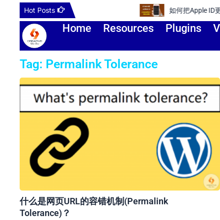
Skip
Hot Posts
如何把Apple ID更改到其他国
to
Home
Resources
Plugins
V
content
Tag: Permalink Tolerance
什么是网页URL的容错机制(Permalink
Tolerance)？