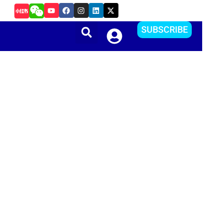
Y
F
I
L
X
如何在Android Studio中更改APP的package name和
o
a
n
i
-
u
c
s
n
t
t
e
t
k
w
SUBSCRIBE
u
b
a
e
i
b
o
g
d
t
e
o
r
i
t
k
a
n
e
m
r