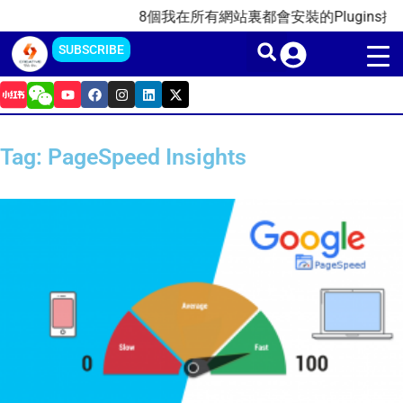
Skip
8個我在所有網站裏都會安裝的Plugins插件(
to
SUBSCRIBE
content
Y
F
I
L
X
o
a
n
i
-
u
c
s
n
t
t
e
t
k
w
u
b
a
e
i
Tag: PageSpeed Insights
b
o
g
d
t
e
o
r
i
t
k
a
n
e
m
r