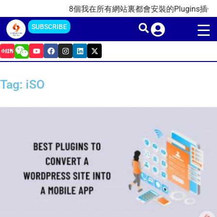
Skip
8個我在所有網站裏都會安裝的Plugins插件(20
to
SUBSCRIBE
content
Y
F
I
L
X
o
a
n
i
-
u
c
s
n
t
t
e
t
k
w
u
b
a
e
i
Tag: iSO
b
o
g
d
t
e
o
r
i
t
k
a
n
e
m
r