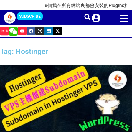
Skip
8個我在所有網站裏都會安裝的Plugins插件(2
to
SUBSCRIBE
content
Y
F
I
L
X
o
a
n
i
-
u
c
s
n
t
t
e
t
k
w
u
b
a
e
i
Tag: Hostinger
b
o
g
d
t
e
o
r
i
t
k
a
n
e
m
r