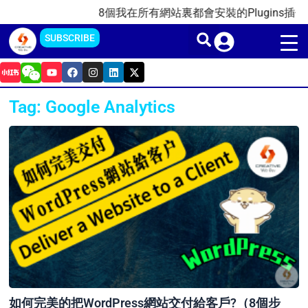
Skip
8個我在所有網站裏都會安裝的Plugins插件(20
to
SUBSCRIBE
content
Y
F
I
L
X
o
a
n
i
-
u
c
s
n
t
t
e
t
k
w
Tag: Google Analytics
u
b
a
e
i
b
o
g
d
t
e
o
r
i
t
k
a
n
e
m
r
如何完美的把WordPress網站交付給客戶?（8個步