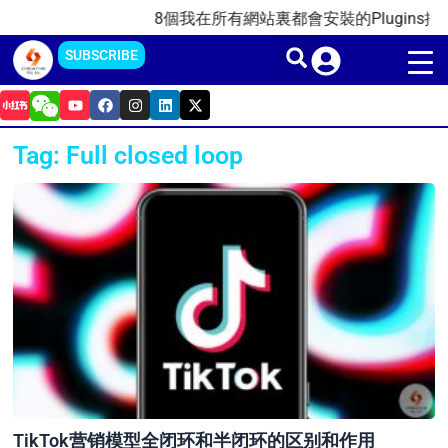
Skip
8個我在所有網站裏都會安裝的Plugins插件(2
to
SUBSCRIBE
content
Y
F
I
L
X
o
a
n
i
-
u
c
s
n
t
t
e
t
k
w
Tag: Full closed loop
u
b
a
e
i
b
o
g
d
t
e
o
r
i
t
k
a
n
e
m
r
TikTok营销模型全闭环和半闭环的区别和作用