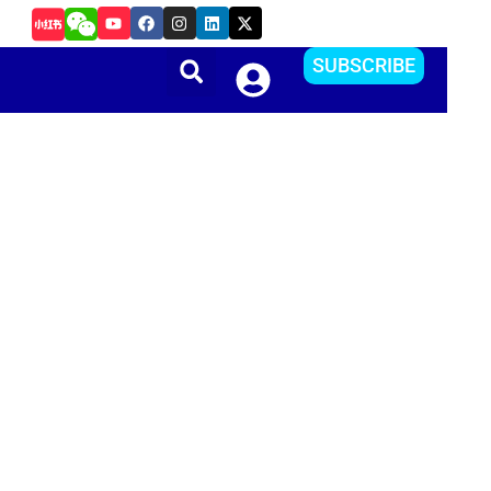
Y
F
I
L
X
把Apple ID更改到其他国家或地区？方便下载APP
o
a
n
i
-
u
c
s
n
t
t
e
t
k
w
SUBSCRIBE
u
b
a
e
i
b
o
g
d
t
e
o
r
i
t
k
a
n
e
m
r