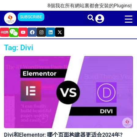
Skip
8個我在所有網站裏都會安裝的Plugins插件(
to
SUBSCRIBE
content
Y
F
I
L
X
o
a
n
i
-
u
c
s
n
t
t
e
t
k
w
Tag: Divi
u
b
a
e
i
b
o
g
d
t
e
o
r
i
t
k
a
n
e
m
r
Divi和Elementor: 哪个页面构建器更适合2024年?