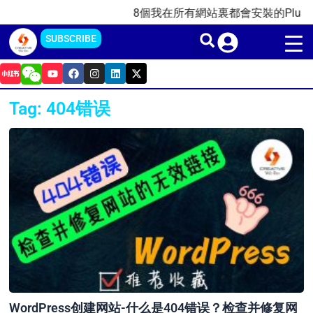
Skip
8個我在所有網站裏都會安裝的Plugins插
to
SUBSCRIBE
content
Y
F
I
L
X
o
a
n
i
-
u
c
s
n
t
t
e
t
k
w
Tag: 404错误
u
b
a
e
i
b
o
g
d
t
e
o
r
i
t
k
a
n
e
m
r
WordPress创建网站-什么是404错误？检查并修复网