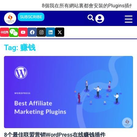
Skip
8個我在所有網站裏都會安裝的Plugins插件(202
to
SUBSCRIBE
content
Y
F
I
L
X
o
a
n
i
-
u
c
s
n
t
t
e
t
k
w
Tag: 赚钱
u
b
a
e
i
b
o
g
d
t
e
o
r
i
t
k
a
n
e
m
r
8个最佳联盟营销WordPress在线赚钱插件