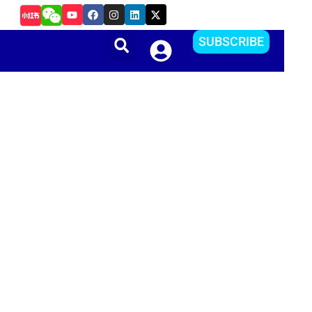
Y
F
I
L
X
如何在Android Studio中更改APP的package name
o
a
n
i
-
u
c
s
n
t
t
e
t
k
w
SUBSCRIBE
u
b
a
e
i
b
o
g
d
t
e
o
r
i
t
k
a
n
e
m
r