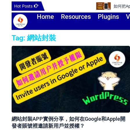
Skip
Hot Posts
如何把Apple ID更改到其他
to
Home
Resources
Plugins
V
content
Tag: 網站封裝
網站封裝APP實例分享，如何在Google和Apple開
發者賬號裡邀請新用戶並授權？