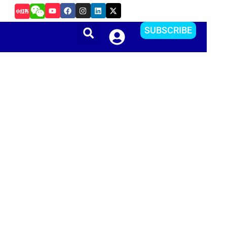
Y
F
I
L
X
把Apple ID更改到其他国家或地区？方便下载APP
o
a
n
i
-
u
c
s
n
t
t
e
t
k
w
SUBSCRIBE
u
b
a
e
i
b
o
g
d
t
e
o
r
i
t
k
a
n
e
m
r