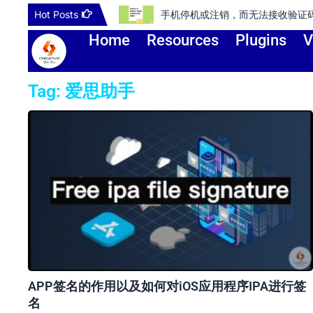
Skip
Hot Posts
手机停机或注销，而无法接收验证码登录谷歌账号或
to
Home
Resources
Plugins
V
content
Tag: 爱思助手
APP签名的作用以及如何对iOS应用程序IPA进行签
名