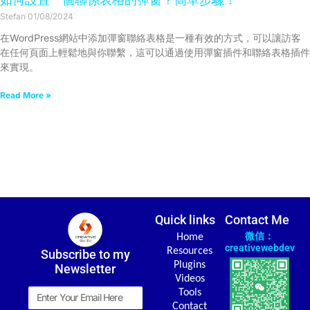
Stefan
01/08/2024
在WordPress網站中添加彈窗聯絡表格是一種有效的方式，可以讓訪客
在任何頁面上輕鬆地與你聯繫，這可以通過使用彈窗插件和聯絡表格插件
來實現。
Read More »
Quick links
Contact Me
微信：
Home
creativewebdev
Resources
Subscribe to my
Plugins
Newsletter
Videos
Email
Tools
Contact